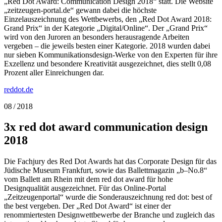
„Red Dot Award: Communication Design 2018“ statt. Die Website
„zeitzeugen-portal.de“ gewann dabei die höchste
Einzelauszeichnung des Wettbewerbs, den „Red Dot Award 2018:
Grand Prix“ in der Kategorie „Digital/Online“. Der „Grand Prix“
wird von den Juroren an besonders herausragende Arbeiten
vergeben – die jeweils besten einer Kategorie. 2018 wurden dabei
nur sieben Kommunikationsdesign-Werke von den Experten für ihre
Exzellenz und besondere Kreativität ausgezeichnet, dies stellt 0,08
Prozent aller Einreichungen dar.
reddot.de
08 / 2018
3x red dot award communication design
2018
Die Fachjury des Red Dot Awards hat das Corporate Design für das
Jüdische Museum Frankfurt, sowie das Ballettmagazin „b–No.8“
vom Ballett am Rhein mit dem red dot award für hohe
Designqualität ausgezeichnet. Für das Online-Portal
„Zeitzeugenportal“ wurde die Sonderauszeichnung red dot: best of
the best vergeben. Der „Red Dot Award“ ist einer der
renommiertesten Designwettbewerbe der Branche und zugleich das