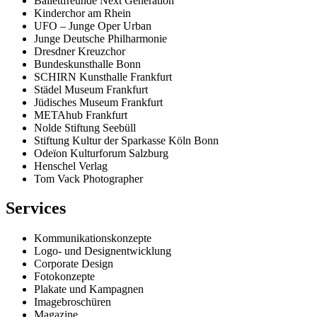
Ballettfreunde Next Generation
Kinderchor am Rhein
UFO – Junge Oper Urban
Junge Deutsche Philharmonie
Dresdner Kreuzchor
Bundeskunsthalle Bonn
SCHIRN Kunsthalle Frankfurt
Städel Museum Frankfurt
Jüdisches Museum Frankfurt
METAhub Frankfurt
Nolde Stiftung Seebüll
Stiftung Kultur der Sparkasse Köln Bonn
Odeïon Kulturforum Salzburg
Henschel Verlag
Tom Vack Photographer
Services
Kommunikationskonzepte
Logo- und Designentwicklung
Corporate Design
Fotokonzepte
Plakate und Kampagnen
Imagebroschüren
Magazine