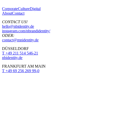
Corporate
Culture
Digital
About
Contact
CONTACT US!
hello@nbidentity.de
instagram.com/nbrandidentity/
ODER:
contact@mnidentity.de
DÜSSELDORF
T +49 211 514 546-21
nbidentity.de
FRANKFURT AM MAIN
T +49 69 256 269 99-0